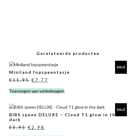
Gerelateerde producten
SALE
Miniland fopspeentasje
Oorspronkelijke
Huidige
€
11,95
€
7,77
prijs
prijs
Toevoegen aan winkelwagen
was:
is:
€11,95.
€7,77.
SALE
BIBS speen DELUXE – Cloud T1 glow in the
dark
Oorspronkelijke
Huidige
€
5,95
€
2,98
prijs
prijs