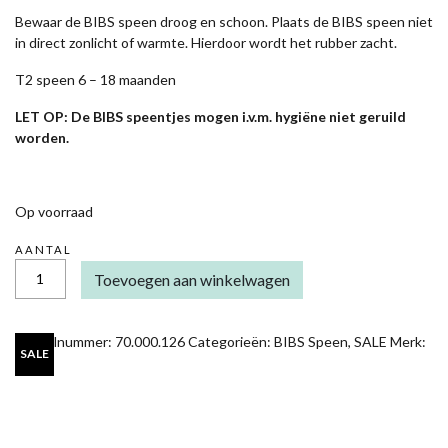
Bewaar de BIBS speen droog en schoon. Plaats de BIBS speen niet
in direct zonlicht of warmte. Hierdoor wordt het rubber zacht.
T2 speen 6 – 18 maanden
LET OP: De BIBS speentjes mogen i.v.m. hygiëne niet geruild
worden.
Op voorraad
AANTAL
BIBS
Toevoegen aan winkelwagen
SPEEN
-
HEATHER
T2
Artikelnummer:
70.000.126
Categorieën:
BIBS Speen
,
SALE
Merk:
AANTAL
SALE
BIBS