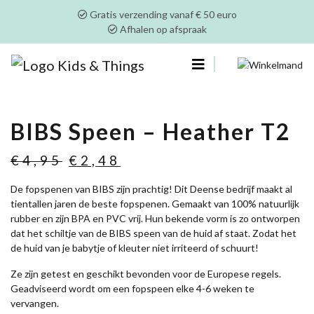
Gratis verzending vanaf € 50 euro
Afhalen op afspraak
0
BIBS Speen – Heather T2
Oorspronkelijke
Huidige
€
4,95
€
2,48
prijs
prijs
De fopspenen van BIBS zijn prachtig! Dit Deense bedrijf maakt al
was:
is:
tientallen jaren de beste fopspenen. Gemaakt van 100% natuurlijk
€4,95.
€2,48.
rubber en zijn BPA en PVC vrij. Hun bekende vorm is zo ontworpen
dat het schiltje van de BIBS speen van de huid af staat. Zodat het
de huid van je babytje of kleuter niet irriteerd of schuurt!
Ze zijn getest en geschikt bevonden voor de Europese regels.
Geadviseerd wordt om een fopspeen elke 4-6 weken te
vervangen.