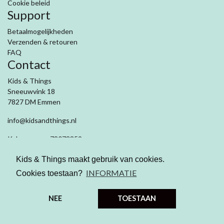
Cookie beleid
Support
Betaalmogelijkheden
Verzenden & retouren
FAQ
Contact
Kids & Things
Sneeuwvink 18
7827 DM Emmen
info@kidsandthings.nl
Kvk nummer: 78073359
Btw: NL003281909B71
Kids & Things maakt gebruik van cookies.
INFORMATIE
Cookies toestaan?
NEE
TOESTAAN
© 2026 Kids and Things
|
Algemene
voorwaarden
|
Privacy verklaring
|
Cookiebeleid