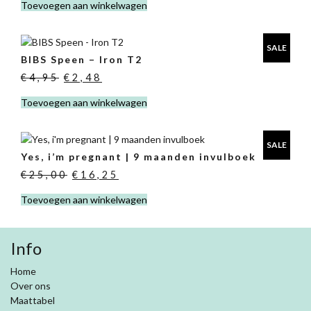
Toevoegen aan winkelwagen
was:
is:
€5,95.
€2,98.
SALE
BIBS Speen – Iron T2
Oorspronkelijke
Huidige
€
4,95
€
2,48
prijs
prijs
Toevoegen aan winkelwagen
was:
is:
€4,95.
€2,48.
SALE
Yes, i’m pregnant | 9 maanden invulboek
Oorspronkelijke
Huidige
€
25,00
€
16,25
prijs
prijs
Toevoegen aan winkelwagen
was:
is:
€25,00.
€16,25.
Info
Home
Over ons
Maattabel