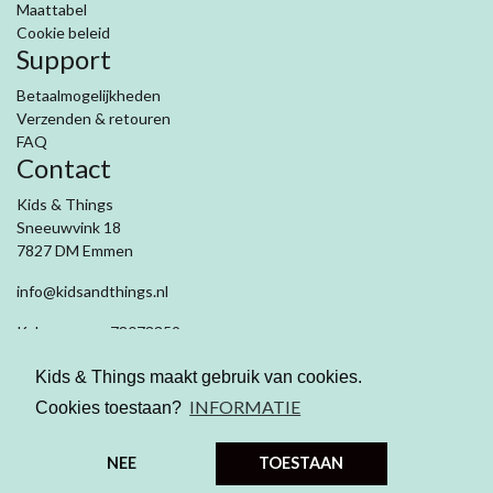
Maattabel
Cookie beleid
Support
Betaalmogelijkheden
Verzenden & retouren
FAQ
Contact
Kids & Things
Sneeuwvink 18
7827 DM Emmen
info@kidsandthings.nl
Kvk nummer: 78073359
Btw: NL003281909B71
Kids & Things maakt gebruik van cookies.
INFORMATIE
Cookies toestaan?
NEE
TOESTAAN
© 2026 Kids and Things
|
Algemene