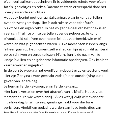
eigen verhaal kunt opschrijven. Er is voldoende ruimte voor eigen
foto’s, gedichtjes en tekst. Daarnaast staan er verspreid door het
boek passende gedichtjes.
Het boek begint met een aantal pagina’s waar je kunt vertellen
over de zwangerschap. Hier is ook ruimte voor echofoto’s,
buikfoto’s en eigen tekst. In het volgende deel van het boek is er
veel schrijfruimte om te vertellen over de geboorte. Je kunt
bijvoorbeeld schrijven over hoe je je hebt voorbereid, wie er bij
waren en wat je gedachtes waren. Zulke momenten kunnen langs
je heen gaan op het moment zelf en het kan fijn zijn om dit achteraf
op te schrijven en terug te lezen. Hierna kan je de naam van je
kindje invullen en de geboorte informatie opschrijven. Ook kan het
kaartje worden ingeplakt.
In de eerste week na het overlijden gebeurt er zo ontzettend veel.
Hier zijn 7 pagina’s voor gemaakt zodat je een omschrijving kunt
geven van iedere dag.
Je bent in liefde gekomen, en in liefde gegaan…
Hier kun je vertellen over het afscheid van je kindje. Hoe zag dit
moment er uit, wie waren er bij… Alles wat jij kwijt wilt over deze
moeilijke dag. Er zijn twee pagina’s gemaakt voor dierbare
berichten. Hierbij kan gedacht worden aan lieve berichtjes van
familie of vrienden die je wilt onthouden. Deze kun je zelf