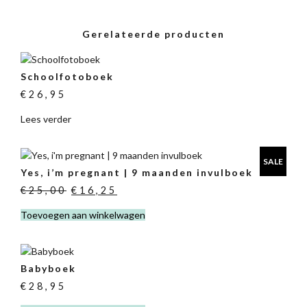
Gerelateerde producten
Schoolfotoboek
€
26,95
Lees verder
SALE
Yes, i’m pregnant | 9 maanden invulboek
Oorspronkelijke
Huidige
€
25,00
€
16,25
prijs
prijs
Toevoegen aan winkelwagen
was:
is:
€25,00.
€16,25.
Babyboek
€
28,95