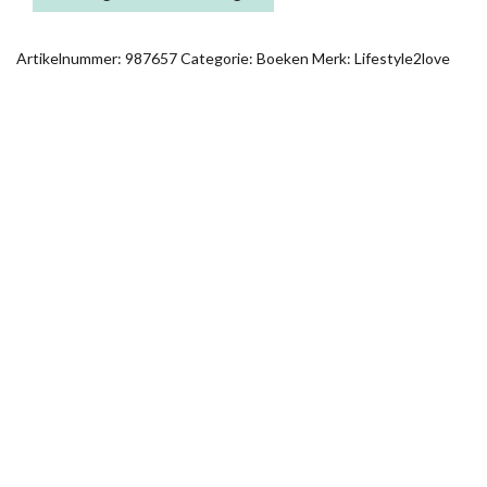
STER
AANTAL
Artikelnummer:
987657
Categorie:
Boeken
Merk:
Lifestyle2love