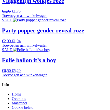
Vlaggenlijn wolkjes roze
Oorspronkelijke
Huidige
€
1,95
€
1,75
prijs
prijs
Toevoegen aan winkelwagen
was:
is:
SALE
€1,95.
€1,75.
Party popper gender reveal roze
Oorspronkelijke
Huidige
€
2,99
€
1,94
prijs
prijs
Toevoegen aan winkelwagen
was:
is:
SALE
€2,99.
€1,94.
Folie ballon it’s a boy
Oorspronkelijke
Huidige
€
6,50
€
5,20
prijs
prijs
Toevoegen aan winkelwagen
was:
is:
€6,50.
€5,20.
Info
Home
Over ons
Maattabel
Cookie beleid