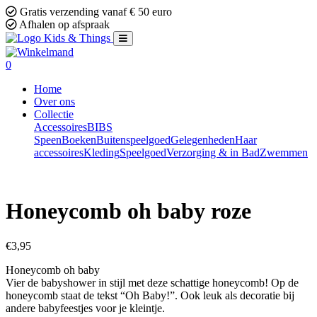
Gratis verzending vanaf € 50 euro
Afhalen op afspraak
0
Home
Over ons
Collectie
Accessoires
BIBS
Speen
Boeken
Buitenspeelgoed
Gelegenheden
Haar
accessoires
Kleding
Speelgoed
Verzorging & in Bad
Zwemmen
Honeycomb oh baby roze
€
3,95
Honeycomb oh baby
Vier de babyshower in stijl met deze schattige honeycomb! Op de
honeycomb staat de tekst “Oh Baby!”. Ook leuk als decoratie bij
andere babyfeestjes voor je kleintje.