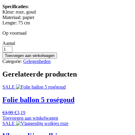
Specificaties:
Kleur: roze, goud
Materiaal: papier
Lengte: 75 cm
Op voorraad
Aantal
Honeycomb
oh
Toevoegen aan winkelwagen
baby
Categorie:
Gelegenheden
roze
aantal
Gerelateerde producten
SALE
Folie ballon 5 roségoud
Oorspronkelijke
Huidige
€
3,99
€
3,19
prijs
prijs
Toevoegen aan winkelwagen
was:
is:
SALE
€3,99.
€3,19.