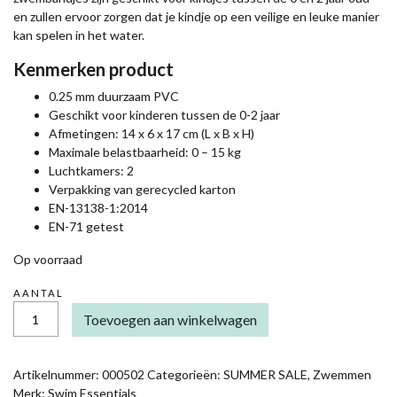
en zullen ervoor zorgen dat je kindje op een veilige en leuke manier
kan spelen in het water.
Kenmerken product
0.25 mm duurzaam PVC
Geschikt voor kinderen tussen de 0-2 jaar
Afmetingen: 14 x 6 x 17 cm (L x B x H)
Maximale belastbaarheid: 0 – 15 kg
Luchtkamers: 2
Verpakking van gerecycled karton
EN-13138-1:2014
EN-71 getest
Op voorraad
AANTAL
SWIM
Toevoegen aan winkelwagen
ESSENTIALS
ZWEMBANDJES
PANTER
BEIGE
Artikelnummer:
000502
Categorieën:
SUMMER SALE
,
Zwemmen
0-
Merk:
Swim Essentials
2