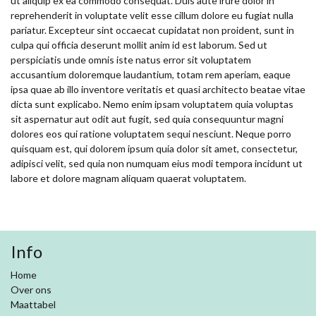
ut aliquip ex ea commodo consequat. Duis aute irure dolor in
reprehenderit in voluptate velit esse cillum dolore eu fugiat nulla
pariatur. Excepteur sint occaecat cupidatat non proident, sunt in
culpa qui officia deserunt mollit anim id est laborum. Sed ut
perspiciatis unde omnis iste natus error sit voluptatem
accusantium doloremque laudantium, totam rem aperiam, eaque
ipsa quae ab illo inventore veritatis et quasi architecto beatae vitae
dicta sunt explicabo. Nemo enim ipsam voluptatem quia voluptas
sit aspernatur aut odit aut fugit, sed quia consequuntur magni
dolores eos qui ratione voluptatem sequi nesciunt. Neque porro
quisquam est, qui dolorem ipsum quia dolor sit amet, consectetur,
adipisci velit, sed quia non numquam eius modi tempora incidunt ut
labore et dolore magnam aliquam quaerat voluptatem.
Info
Home
Over ons
Maattabel