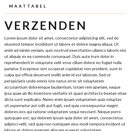
MAATTABEL
VERZENDEN
Lorem ipsum dolor sit amet, consectetur adipisicing elit, sed do
eiusmod tempor incididunt ut labore et dolore magna aliqua. Ut
enim ad minim veniam, quis nostrud exercitation ullamco laboris nisi
ut aliquip ex ea commodo consequat. Duis aute irure dolor in
reprehenderit in voluptate velit esse cillum dolore eu fugiat nulla
pariatur. Excepteur sint occaecat cupidatat non proident, sunt in
culpa qui officia deserunt mollit anim id est laborum. Sed ut
perspiciatis unde omnis iste natus error sit voluptatem
accusantium doloremque laudantium, totam rem aperiam, eaque
ipsa quae ab illo inventore veritatis et quasi architecto beatae vitae
dicta sunt explicabo. Nemo enim ipsam voluptatem quia voluptas
sit aspernatur aut odit aut fugit, sed quia consequuntur magni
dolores eos qui ratione voluptatem sequi nesciunt. Neque porro
quisquam est, qui dolorem ipsum quia dolor sit amet, consectetur,
adipisci velit, sed quia non numquam eius modi tempora incidunt ut
labore et dolore magnam aliquam quaerat voluptatem.