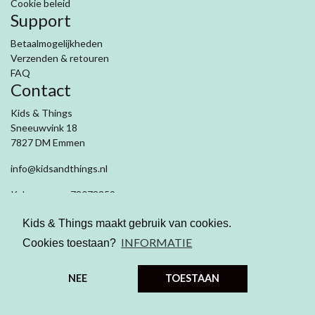
Cookie beleid
Support
Betaalmogelijkheden
Verzenden & retouren
FAQ
Contact
Kids & Things
Sneeuwvink 18
7827 DM Emmen
info@kidsandthings.nl
Kvk nummer: 78073359
Btw: NL003281909B71
Kids & Things maakt gebruik van cookies.
INFORMATIE
Cookies toestaan?
NEE
TOESTAAN
© 2026 Kids and Things
|
Algemene
voorwaarden
|
Privacy verklaring
|
Cookiebeleid