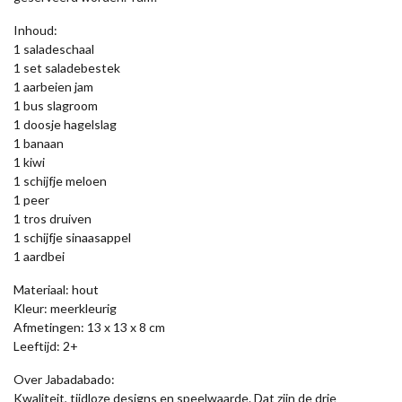
Inhoud:
1 saladeschaal
1 set saladebestek
1 aarbeien jam
1 bus slagroom
1 doosje hagelslag
1 banaan
1 kiwi
1 schijfje meloen
1 peer
1 tros druiven
1 schijfje sinaasappel
1 aardbei
Materiaal: hout
Kleur: meerkleurig
Afmetingen: 13 x 13 x 8 cm
Leeftijd: 2+
Over Jabadabado:
Kwaliteit, tijdloze designs en speelwaarde. Dat zijn de drie