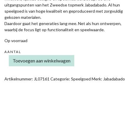
uitgangspunten van het Zweedse topmerk Jabadabado. Al hun
speelgoed is van hoge kwaliteit en geproduceerd met zorgvuldig
gekozen materialen.
Daardoor gaat het generaties lang mee. Net als hun ontwerpen,
waarbij de focus ligt op functionaliteit en speelwaarde.
Op voorraad
AANTAL
HOUTEN
Toevoegen aan winkelwagen
FRUITSALADE
SPEELSET
(13
DELIG)
Artikelnummer:
JL07161
Categorie:
Speelgoed
Merk:
Jabadabado
AANTAL